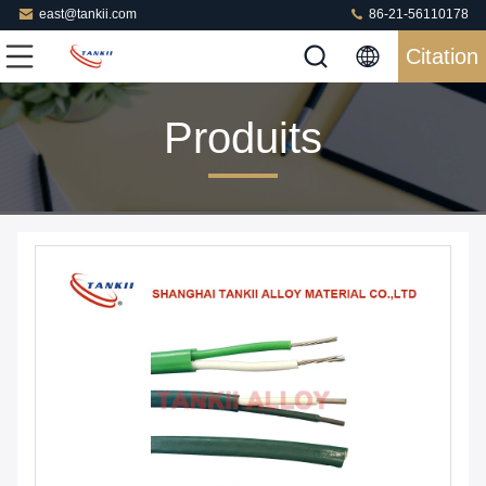
east@tankii.com
86-21-56110178
Citation
Produits