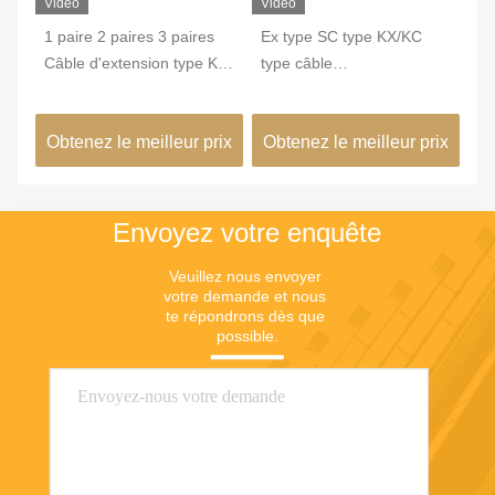
Vidéo
Vidéo
Vi
e K
1 paire 2 paires 3 paires
Ex type SC type KX/KC
24
Câble d'extension type K
type câble
ve
blanc et vert norme CEI
d'extension/compensation
tr
de
classe 1 utilisé pour
avec blindage en cuivre
pr
ix
Obtenez le meilleur prix
Obtenez le meilleur prix
Ob
centrale thermique
KX
Envoyez votre enquête
Veuillez nous envoyer 
votre demande et nous 
te répondrons dès que 
possible.