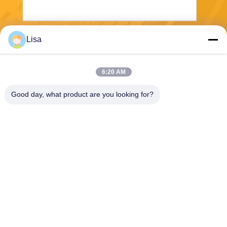
Lisa
Envoyez
6:20 AM
Good day, what product are you looking for?
Shanghai Tankii Alloy Material Co.,Ltd
east@tankii.com
86-21-56110178
1900 rue Mudanjiang, distric
t de Baoshan, 201999, Shan
ghai, Chine