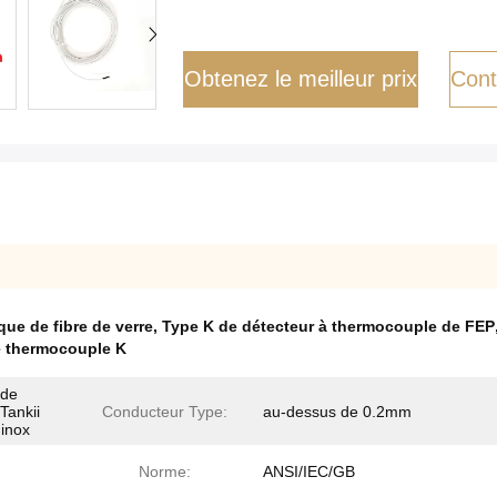
Obtenez le meilleur prix
Cont
ue de fibre de verre
,
Type K de détecteur à thermocouple de FEP
de thermocouple K
 de
Tankii
Conducteur Type:
au-dessus de 0.2mm
 inox
Norme:
ANSI/IEC/GB