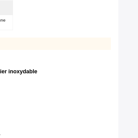
une
ier inoxydable
.