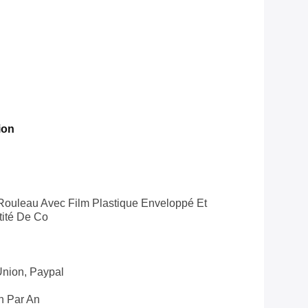
ion
ouleau Avec Film Plastique Enveloppé Et
ité De Co
Union, Paypal
n Par An