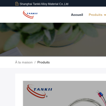
Shanghai Tankii Alloy Material Co.,Ltd
Accueil
Produits
À la maison
/
Produits