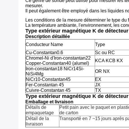
Ce genre de sonde peut utilisé pour mesurer les tem
mesurer.
Il peut également être employé dans les liquides no
Les conditions de la mesure déterminer le type du f
La température ambiante, l'environnement, les condi
Type extérieur magnétique K de détecteur 
Description détaillée
Conducteur Name
Type
Cu-Constantan0.6
Sc ou RC
Chromel-Ni d'Iron-constantan22
KCA KCB KX
Copper-Constantan40 (alumel)
Iron-constantan18 NiCr14Si-
OR NX
NiSi4Mg
NiCr10-Constantan45
EX
Fer-Constantan 45
JX
Cuivre-Constantan 45
TX
Type extérieur magnétique K de détecteur 
Emballage et livraison
Détails de
Petit pain avec le paquet en plast
empaquetage
de carton
Détail de la
Transporté en 7 ~15 jours après 
livraison