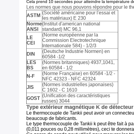
Cela prend 10 secondes pour atteindre la température d
Les normes que nous pouvons répondre pour le th
(Société américaine pour l'essai et
ASTM
les matériaux) E 230
Norme
(Institut d'american national
ANSI
standard) MC 96,1
(Norme européenne par la
LE
Commission Electrotechnique
CEI
Internationale 584) - 1/2/3
(Deutsche Industrie Normen) en
DIN
60584 -1/2
LES
(Normes britanniques) 4937,1041,
BS
en 60584 - 1/2
(Norme Française) en 60584 -1/2 -
N-F
NFC 42323 - NFC 42324
(Normes industrielles japonaises)
JIS
C 1602 - C 1610
(Unification des caractéristiques
GOST
russes) 3044
Type extérieur magnétique K de détecteur 
Le thermocouple de Tankii peut avoir un connecteu
beaucoup de fabricants.
Le type thermocouple de Tankii k peut être fait à pa
(0,011 pouces ou 0,28 millimètres), ceci te donnera 