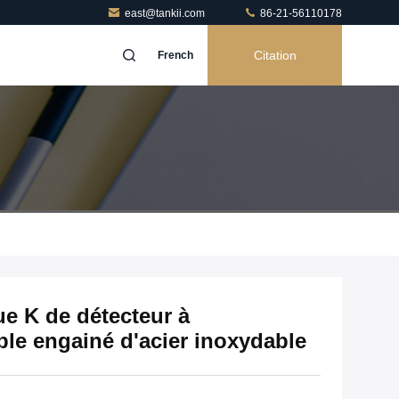
east@tankii.com
86-21-56110178
Citation
French
ue K de détecteur à
ble engainé d'acier inoxydable