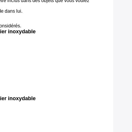
 être inclus dans des objets que vous voulez
e dans lui.
considérés.
ier inoxydable
ier inoxydable