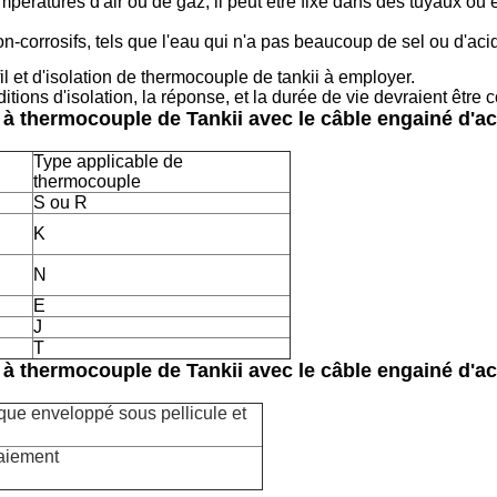
pératures d'air ou de gaz, il peut être fixé dans des tuyaux ou
n-corrosifs, tels que l'eau qui n'a pas beaucoup de sel ou d'acid
il et d'isolation de thermocouple de tankii à employer.
tions d'isolation, la réponse, et la durée de vie devraient être 
à thermocouple de Tankii avec le câble engainé d'ac
Type applicable de
thermocouple
S ou R
K
N
E
J
T
à thermocouple de Tankii avec le câble engainé d'ac
ique enveloppé sous pellicule et
paiement