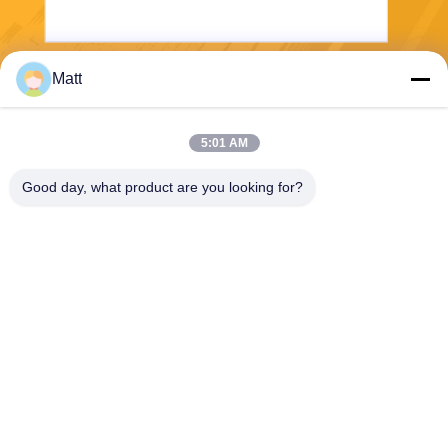
Matt
Envoyez
5:01 AM
Good day, what product are you looking for?
Shanghai Tankii Alloy Material Co.,Ltd
east@tankii.com
86-21-56110178
1900 rue Mudanjiang, distric
t de Baoshan, 201999, Shan
ghai, Chine