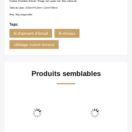
Couleur d'isolation d'émail : Rouge, vert, jaune, noir, bleu, nature etc.
Taille de ruban : 0.01mm*0.2mm~1.2mm*24mm
Moq : 5kg chaque taille
Tags:
fil d'aimant d'émail
fil émaux
câblage cuivre émaux
Produits semblables