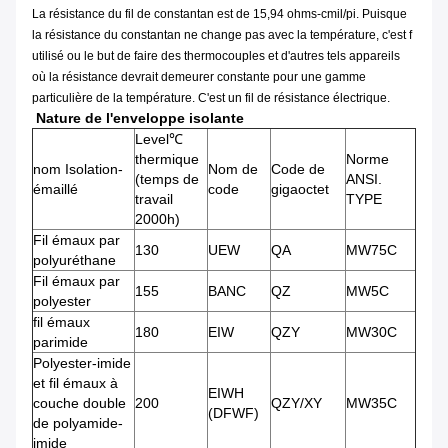
La résistance du fil de constantan est de 15,94 ohms-cmil/pi. Puisque
la résistance du constantan ne change pas avec la température, c'est f
utilisé ou le but de faire des thermocouples et d'autres tels appareils
où la résistance devrait demeurer constante pour une gamme
particulière de la température. C'est un fil de résistance électrique.
Nature de l'enveloppe isolante
Level℃
thermique
Norme
nom Isolation-
Nom de
Code de
(temps de
ANSI.
émaillé
code
gigaoctet
travail
TYPE
2000h)
Fil émaux par
130
UEW
QA
MW75C
polyuréthane
Fil émaux par
155
BANC
QZ
MW5C
polyester
fil émaux
180
EIW
QZY
MW30C
parimide
Polyester-imide
et fil émaux à
EIWH
couche double
200
QZY/XY
MW35C
(DFWF)
de polyamide-
imide