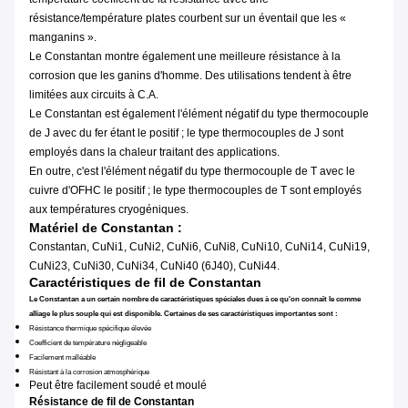
résistance/température plates courbent sur un éventail que les «
manganins ».
Le Constantan montre également une meilleure résistance à la
corrosion que les ganins d'homme. Des utilisations tendent à être
limitées aux circuits à C.A.
Le Constantan est également l'élément négatif du type thermocouple
de J avec du fer étant le positif ; le type thermocouples de J sont
employés dans la chaleur traitant des applications.
En outre, c'est l'élément négatif du type thermocouple de T avec le
cuivre d'OFHC le positif ; le type thermocouples de T sont employés
aux températures cryogéniques.
Matériel de Constantan :
Constantan, CuNi1, CuNi2, CuNi6, CuNi8, CuNi10, CuNi14, CuNi19,
CuNi23, CuNi30, CuNi34, CuNi40 (6J40), CuNi44.
Caractéristiques de fil de Constantan
Le Constantan a un certain nombre de caractéristiques spéciales dues à ce qu'on connaît le comme
alliage le plus souple qui est disponible. Certaines de ses caractéristiques importantes sont :
Résistance thermique spécifique élevée
Coefficient de température négligeable
Facilement malléable
Résistant à la corrosion atmosphérique
Peut être facilement soudé et moulé
Résistance de fil de Constantan