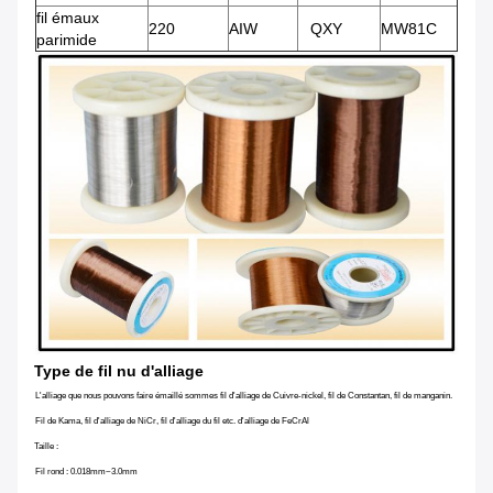
fil émaux
220
AIW
QXY
MW81C
parimide
Type de fil nu d'alliage
L'alliage que nous pouvons faire émaillé sommes fil d'alliage de Cuivre-nickel, fil de Constantan, fil de manganin.
Fil de Kama, fil d'alliage de NiCr, fil d'alliage du fil etc. d'alliage de FeCrAl
Taille :
Fil rond : 0.018mm~3.0mm