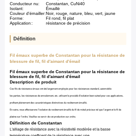
Conducteur nu:
Constantan, CuNi40
Isolant:
Émaillé
Couleur d'émailler:
Noir, rouge, nature, bleu, vert, jaune
Forme:
Fil rond, fil plat
Application::
résistance de précision
Définition
Fil émaux superbe de Constantan pour la résistance de
blessure de fil, fil d'aimant d'émail
Fil émaux superbe de Constantan pour la résistance de
blessure de fil, fil d'aimant d'émail
Description de produit
Ces fils de résistance émaux ont été largement employés pour les résistances standard, automobile
les parties, les résistances de enroulement, etc. utilisant le procédé d'isolation best suited pour ces applications,
profitant pleinement des caractéristiques distinctives du revêtement émaillé.
En outre, nous effectuerons l'isolation de revêtement émaillé du fil de métal précieux tel que l'argent et le fil de
platine sur l'ordre. Veuillez se servir de cet production-sur-ordre.
Définition de Constantan
L'alliage de résistance avec la résistivité modérée et la basse
température coefficent de la résistance avec une