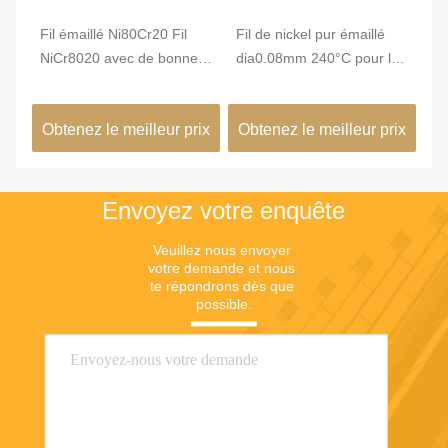
Vi
Fil émaillé Ni80Cr20 Fil
Fil de nickel pur émaillé
Fi
NiCr8020 avec de bonnes
dia0.08mm 240°C pour le
Ni
de
performances d'isolation
bobinage de composants
1.
de micro-capteurs
po
ix
Obtenez le meilleur prix
Obtenez le meilleur prix
Ob
,5
automobiles
Ha
Envoyez votre enquête
Veuillez nous envoyer 
votre demande et nous 
te répondrons dès que 
possible.