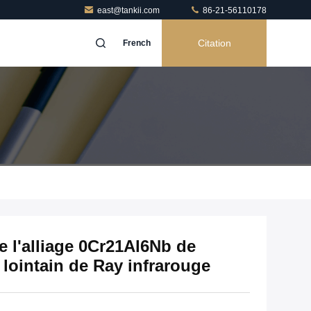
east@tankii.com
86-21-56110178
Citation
French
e l'alliage 0Cr21Al6Nb de
 lointain de Ray infrarouge