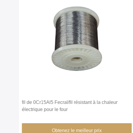
fage
fil de 0Cr15Al5 Fecral/fil résistant à la chaleur
électrique pour le four
Obtenez le meilleur prix