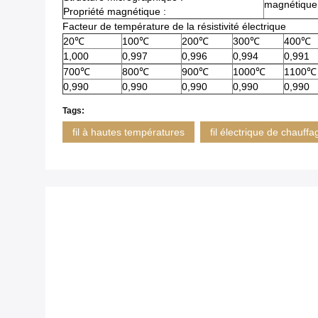
magnétique
Propriété magnétique :
Facteur de température de la résistivité électrique
20℃
100℃
200℃
300℃
400℃
1,000
0,997
0,996
0,994
0,991
700℃
800℃
900℃
1000℃
1100℃
0,990
0,990
0,990
0,990
0,990
Tags:
fil à hautes températures
fil électrique de chauffa