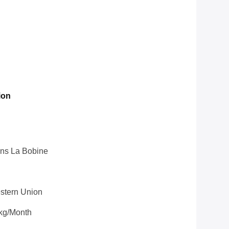
ion
ans La Bobine
Western Union
kg/month