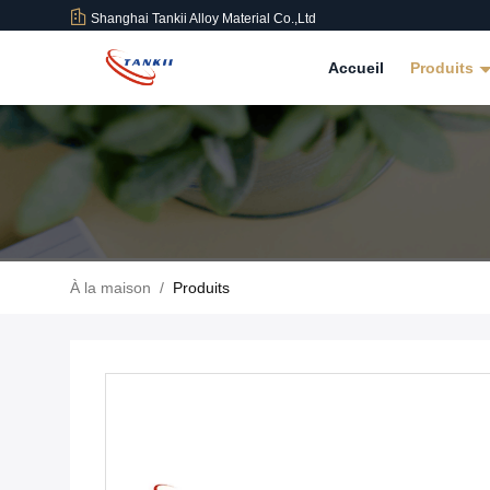
Shanghai Tankii Alloy Material Co.,Ltd
Accueil
Produits
À la maison
/
Produits