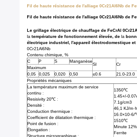
Fil de haute résistance de l'alliage 0Cr21Al6Nb de Fe
Fil de haute résistance de l'alliage 0Cr21Al6Nb de Fe
Le grillage électrique de chauffage de FeCrAl 0Cr21A
la
température de fonctionnement élevée, de
la
bonne
électrique industriel, l'appareil électrodomestique et
0Cr21Al6Nb
Contenu chimique, %
C
P
S
Manganèse
SI
Cr
Maximum
0,05
0,025
0,020
0,50
≤0.6
21.0-23.0
Propriétés mécaniques
La température maximum de service
1350℃
continu :
1.45+/-0.
Resisivity 20℃ :
7.1g/cm3
Densité :
46,1 KJ/m·
Conduction thermique :
16.0×10-6
Coefficient de dilatation thermique :
1510℃
Point de fusion :
Minute 12%
Élongation :
Ferrite
Structure micrographique :