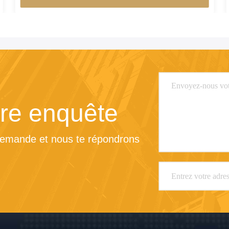
re enquête
demande et nous te répondrons 