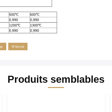
500℃
600℃
0,990
0,990
1200℃
1300℃
0,990
0,990
ge
fil fecral
Produits semblables