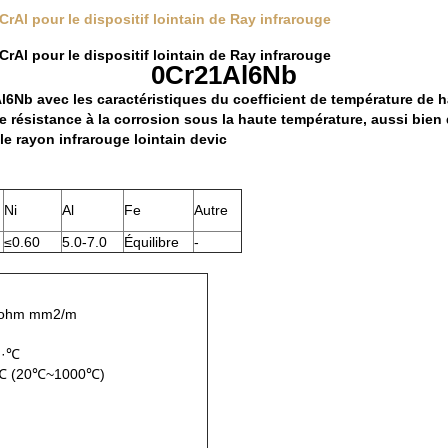
CrAl pour le dispositif lointain de Ray infrarouge
CrAl pour le dispositif lointain de Ray infrarouge
0Cr21Al6Nb
l6Nb avec les caractéristiques du coefficient de température de h
 résistance à la corrosion sous la haute température, aussi bien que
 le rayon infrarouge lointain devic
Ni
Al
Fe
Autre
≤0.60
5.0-7.0
Équilibre
-
07ohm mm2/m
h·℃
/℃ (20℃~1000℃)