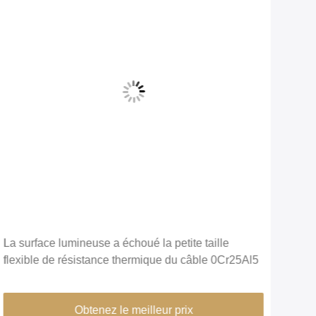
Vid
La surface lumineuse a échoué la petite taille
Barr
flexible de résistance thermique du câble 0Cr25Al5
temp
rési
Obtenez le meilleur prix