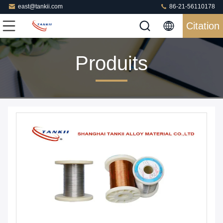
east@tankii.com
86-21-56110178
Citation
Produits