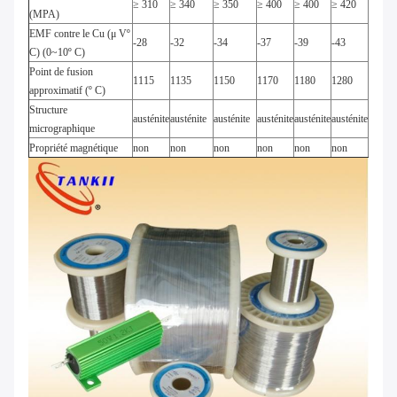
≥ 310
≥ 340
≥ 350
≥ 400
≥ 400
≥ 420
(MPA)
EMF contre le Cu (μ Vº
-28
-32
-34
-37
-39
-43
C) (0~10º C)
Point de fusion
1115
1135
1150
1170
1180
1280
approximatif (º C)
Structure
austénite
austénite
austénite
austénite
austénite
austénite
micrographique
Propriété magnétique
non
non
non
non
non
non