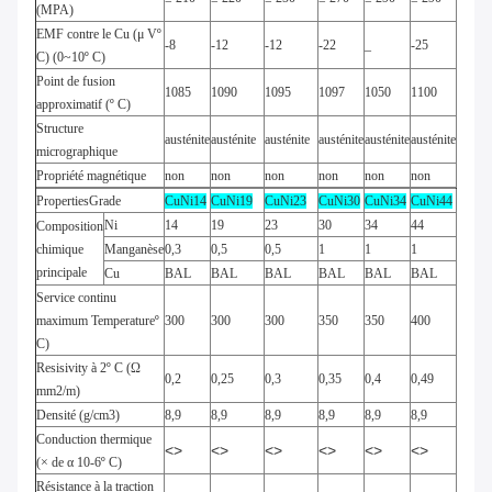
(MPA)
EMF contre le Cu (μ Vº
-8
-12
-12
-22
_
-25
C) (0~10º C)
Point de fusion
1085
1090
1095
1097
1050
1100
approximatif (º C)
Structure
austénite
austénite
austénite
austénite
austénite
austénite
micrographique
Propriété magnétique
non
non
non
non
non
non
PropertiesGrade
CuNi14
CuNi19
CuNi23
CuNi30
CuNi34
CuNi44
Ni
14
19
23
30
34
44
Composition
chimique
Manganèse
0,3
0,5
0,5
1
1
1
principale
Cu
BAL
BAL
BAL
BAL
BAL
BAL
Service continu
maximum Temperatureº
300
300
300
350
350
400
C)
Resisivity à 2º C (Ω
0,2
0,25
0,3
0,35
0,4
0,49
mm2/m)
Densité (g/cm3)
8,9
8,9
8,9
8,9
8,9
8,9
Conduction thermique
<>
<>
<>
<>
<>
<>
(× de α 10-6º C)
Résistance à la traction