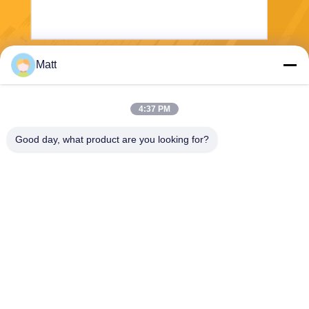
Matt
Envoyez
4:37 PM
Good day, what product are you looking for?
Shanghai Tankii Alloy Material Co.,Ltd
east@tankii.com
86-21-56110178
1900 rue Mudanjiang, distric
t de Baoshan, 201999, Shan
ghai, Chine