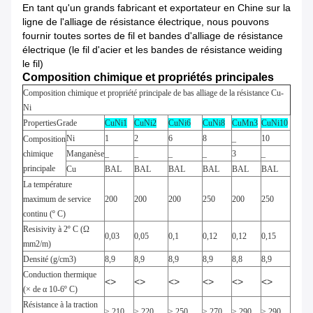
En tant qu'un grands fabricant et exportateur en Chine sur la
ligne de l'alliage de résistance électrique, nous pouvons
fournir toutes sortes de fil et bandes d'alliage de résistance
électrique (le fil d'acier et les bandes de résistance weiding
le fil)
Composition chimique et propriétés principales
Composition chimique et propriété principale de bas alliage de la résistance Cu-
Ni
PropertiesGrade
CuNi1
CuNi2
CuNi6
CuNi8
CuMn3
CuNi10
Ni
1
2
6
8
_
10
Composition
chimique
Manganèse
_
_
_
_
3
_
principale
Cu
BAL
BAL
BAL
BAL
BAL
BAL
La température
maximum de service
200
200
200
250
200
250
continu (º C)
Resisivity à 2º C (Ω
0,03
0,05
0,1
0,12
0,12
0,15
mm2/m)
Densité (g/cm3)
8,9
8,9
8,9
8,9
8,8
8,9
Conduction thermique
<>
<>
<>
<>
<>
<>
(× de α 10-6º C)
Résistance à la traction
≥ 210
≥ 220
≥ 250
≥ 270
≥ 290
≥ 290