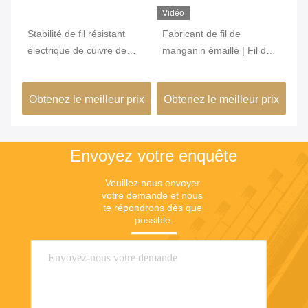
Vidéo
Vi
00
Stabilité de fil résistant
Fabricant de fil de
Fi
électrique de cuivre de
manganin émaillé | Fil de
su
manganèse bonne pour la
manganin isolé 6J12 6J8
mé
résistance d'émetteur
6J11 6J13
ap
ix
Obtenez le meilleur prix
Obtenez le meilleur prix
Ob
mé
Envoyez votre enquête
Veuillez nous envoyer 
votre demande et nous 
te répondrons dès que 
possible.