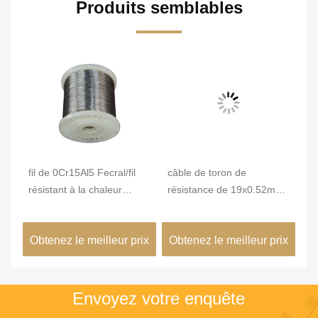
Produits semblables
nce
fil de 0Cr15Al5 Fecral/fil
câble de toron de
La
résistant à la chaleur
résistance de 19x0.52mm
éc
électrique pour le four
Uniforme pour des
fl
éléments de chauffe
th
ix
Obtenez le meilleur prix
Obtenez le meilleur prix
Ob
0C
Envoyez votre enquête