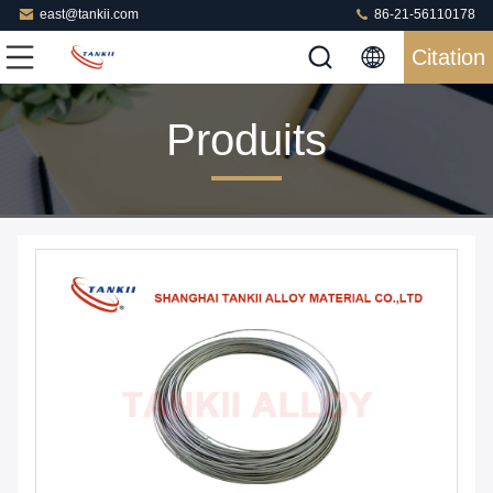
east@tankii.com
86-21-56110178
Citation
Produits