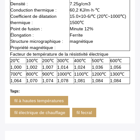
Densité :
7.25g/cm3
Conduction thermique :
60,2 KJ/m·h·℃
Coefficient de dilatation
15.0×10-6/℃ (20℃~1000℃)
thermique :
1500℃
Point de fusion :
Minute 12%
Élongation :
Ferrite
Structure micrographique :
magnétique
Propriété magnétique :
Facteur de température de la résistivité électrique
20℃
100℃
200℃
300℃
400℃
500℃
600℃
1,000
1,002
1,007
1,014
1,024
1,036
1,056
700℃
800℃
900℃
1000℃
1100℃
1200℃
1300℃
1,064
1,070
1,074
1,078
1,081
1,084
1,084
Tags:
fil à hautes températures
fil électrique de chauffage
fil fecral