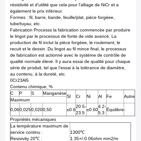
résistivité et d'utilité que cela pour l'alliage de NiCr et a
également le prix inférieur.
Formes : fil, barre, bande, feuille/plat, pièce forgéee,
tube/tuyau, etc.
Fabrication Processs la fabrication commencée par produire
le lingot par le processus de fonte de vide avancé. La
production de fil inclut la pièce forgéee, le roulement, le
recuit et le dessin. Du lingot au fil mince final, le processus
de fabrication est actionné avec le système de contrôle de
qualité normale élevé. Il y aura essai de qualité pour chaque
série de produit, tel que l'essai à la tolérance de diamètre,
au contenu, à la dureté, etc.
0Cr23Al5
Contenu chimique, %
C
P
S
Manganèse
SI
Cr
Ni
Al
Fe
Autre
Maximum
20.5-
4.2-
0,06
0,025
0,020
0,50
≤0.6
≤0.60
Équilibre
-
23.5
5.3
Propriétés mécaniques
La température maximum de
service continu :
1300℃
Resisivity 20℃ :
1.35+/-0.06ohm mm2/m