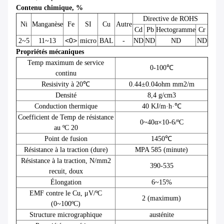
Contenu chimique, %
Directive de ROHS
Ni
Manganèse
Fe
SI
Cu
Autre
Cd
Pb
Hectogramme
Cr
<0>
2~5
11~13
micro
BAL
-
ND
ND
ND
ND
Propriétés mécaniques
Temp maximum de service
0-100℃
continu
Resisivity à 20℃
0.44±0.04ohm mm2/m
Densité
8,4 g/cm3
Conduction thermique
40 KJ/m·h·℃
Coefficient de Temp de résistance
0~40α×10-6/ºC
au ºC 20
Point de fusion
1450℃
Résistance à la traction (dure)
MPA 585 (minute)
Résistance à la traction, N/mm2
390-535
recuit, doux
Élongation
6~15%
EMF contre le Cu, μV/ºC
2 (maximum)
(0~100ºC)
Structure micrographique
austénite