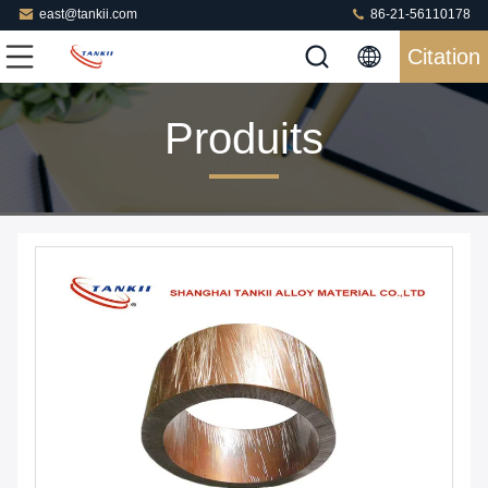
east@tankii.com
86-21-56110178
Citation
Produits