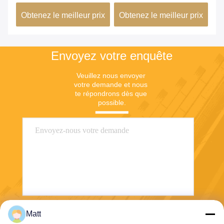
résistance d'émetteur
6J11 6J13
ap
ix
Obtenez le meilleur prix
Obtenez le meilleur prix
Ob
mé
Envoyez votre enquête
Veuillez nous envoyer 
votre demande et nous 
te répondrons dès que 
possible.
Matt
Envoyez