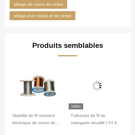
alliage de cuivre de nickel
alliage d'en cuivre et de nickel
Produits semblables
Vidéo
Vi
00
Stabilité de fil résistant
Fabricant de fil de
Fi
électrique de cuivre de
manganin émaillé | Fil de
su
manganèse bonne pour la
manganin isolé 6J12 6J8
mé