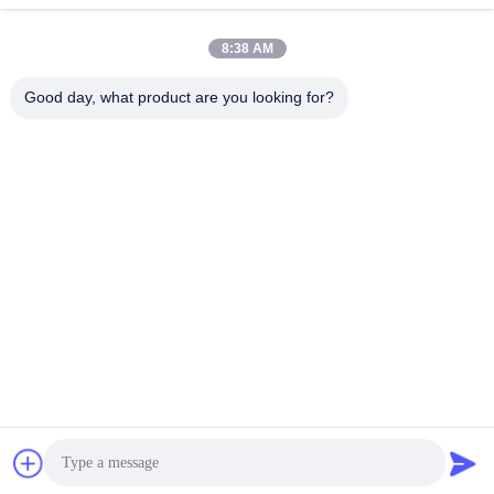
8:38 AM
Good day, what product are you looking for?
Shanghai Tankii Alloy Material Co.,Ltd
east@tankii.com
86-21-56110178
1900 rue Mudanjiang, distric
t de Baoshan, 201999, Shan
ghai, Chine
Bonne qualité de la Chine Fil en alliage de cuivre Nickel Fournisseur. © de
Copyright 2026 Shanghai Tankii Alloy Material Co.,Ltd . Tous droits
réservés.