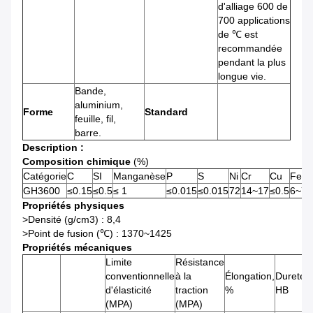
d'alliage 600 de
700 applications
de ℃ est
recommandée
pendant la plus
longue vie.
Bande,
aluminium,
Forme
Standard
feuille, fil,
barre.
Description :
Composition chimique
(%)
Catégorie
C
SI
Manganèse
P
S
Ni
Cr
Cu
Fe
GH3600
≤0.15
≤0.5
≤ 1
≤0.015
≤0.015
72
14~17
≤0.5
6~7
Propriétés physiques
>Densité (g/cm3) : 8,4
>Point de fusion (℃) : 1370~1425
Propriétés mécaniques
Limite
Résistance
conventionnelle
à la
Élongation,
Dureté,
d'élasticité
traction
%
HB
(MPA)
(MPA)