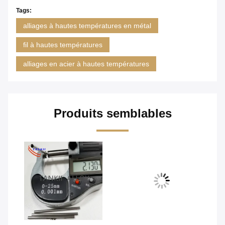
Tags:
alliages à hautes températures en métal
fil à hautes températures
alliages en acier à hautes températures
Produits semblables