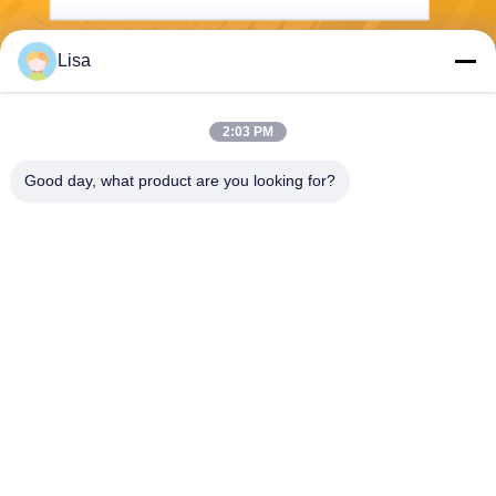
Lisa
Envoyez
2:03 PM
Good day, what product are you looking for?
Shanghai Tankii Alloy Material Co.,Ltd
east@tankii.com
86-21-56110178
1900 rue Mudanjiang, distric
t de Baoshan, 201999, Shan
ghai, Chine