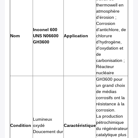
thermowell en
atmosphère
d'érosion ;
Corrosion
Inconel 600
d'antichlore, de
Nom
UNS N06600
Application
chlorure
GH3600
d'hydrogène,
d'oxydation et
de
carbonisation ;
Réacteur
nucléaire
GH3600 pour
un grand choix
de médias
corrosifs ont la
résistance à la
corrosion.
La production
Lumineux
pétrochimique
Condition
oxydé
Caractéristique
du régénérateur
Doucement dur
catalytique plus