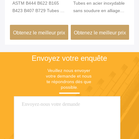
en
ASTM B444 B622 B165
Tubes en acier inoxydable
Ty
B423 B407 B729 Tubes en
sans soudure en alliage
Li
alliage de nickel sans
nickel
al
soudure en acier laminé à
d'
ix
Obtenez le meilleur prix
Obtenez le meilleur prix
Ob
froid
Envoyez votre enquête
Veuillez nous envoyer 
votre demande et nous 
te répondrons dès que 
possible.