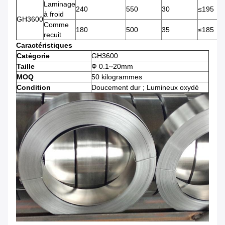
Laminage
240
550
30
≤195
à froid
GH3600
Comme
180
500
35
≤185
recuit
Caractéristiques
Catégorie
GH3600
Taille
Ф 0.1~20mm
MOQ
50 kilogrammes
Condition
Doucement dur ; Lumineux oxydé