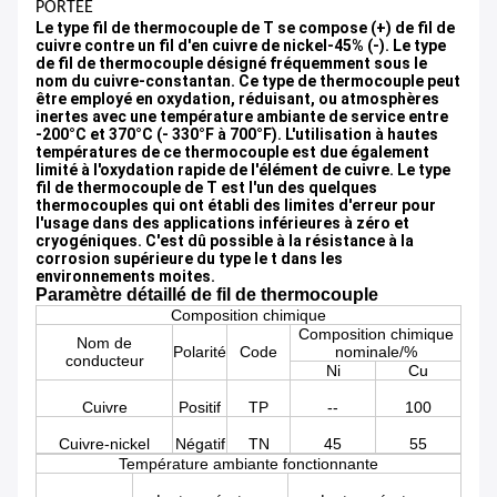
PORTÉE
Le type fil de thermocouple de T se compose (+) de fil de
cuivre contre un fil d'en cuivre de nickel-45% (-). Le type
de fil de thermocouple désigné fréquemment sous le
nom du cuivre-constantan. Ce type de thermocouple peut
être employé en oxydation, réduisant, ou atmosphères
inertes avec une température ambiante de service entre
-200°C et 370°C (- 330°F à 700°F). L'utilisation à hautes
températures de ce thermocouple est due également
limité à l'oxydation rapide de l'élément de cuivre. Le type
fil de thermocouple de T est l'un des quelques
thermocouples qui ont établi des limites d'erreur pour
l'usage dans des applications inférieures à zéro et
cryogéniques. C'est dû possible à la résistance à la
corrosion supérieure du type le t dans les
environnements moites.
Paramètre détaillé de fil de thermocouple
Composition chimique
Composition chimique
Nom de
Polarité
Code
nominale/%
conducteur
Ni
Cu
Cuivre
Positif
TP
--
100
Cuivre-nickel
Négatif
TN
45
55
Température ambiante fonctionnante