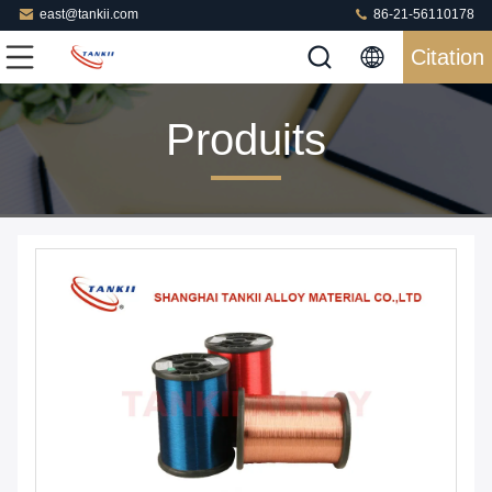
east@tankii.com
86-21-56110178
Citation
Produits