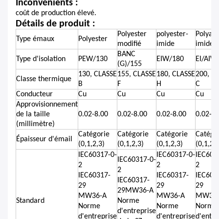
Inconvénients :
coût de production élevé.
Détails de produit :
Polyester
polyester-
Polyam
Type émaux
Polyester
modifié
imide
imide
BANC
Type d'isolation
PEW/130
EIW/180
EI/AIW
(G)/155
130, CLASSE
155, CLASSE
180, CLASSE
200, C
Classe thermique
B
F
H
C
Conducteur
Cu
Cu
Cu
Cu
Approvisionnement
de la taille
0.02-8.00
0.02-8.00
0.02-8.00
0.02-8.
(millimètre)
Catégorie
Catégorie
Catégorie
Catégo
Épaisseur d'émail
(0,1,2,3)
(0,1,2,3)
(0,1,2,3)
(0,1,2,3
IEC60317-0-
IEC60317-0-
IEC603
IEC60317-0-
2
2
2
2
IEC60317-
IEC60317-
IEC603
IEC60317-
29
29
29
29MW36-A
MW36-A
MW36-A
MW36
Standard
Norme
Norme
Norme
Norme
d'entreprise
d'entreprise
d'entreprise
d'entre