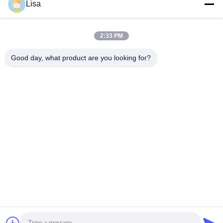
Lisa
Envoyez
2:33 PM
Good day, what product are you looking for?
Shanghai Tankii Alloy Material Co.,Ltd
east@tankii.com
86-21-56110178
1900 rue Mudanjiang, distric
t de Baoshan, 201999, Shan
ghai, Chine
Bonne qualité de la Chine Fil en alliage de cuivre Nickel Fournisseur. © de
Copyright 2026 Shanghai Tankii Alloy Material Co.,Ltd . Tous droits
réservés.