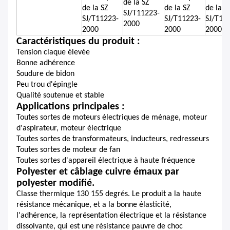
de la SZ
de la SZ
de la SZ
de la S
SJ/T11223-
SJ/T11223-
SJ/T11223-
SJ/T11
2000
2000
2000
2000
Caractéristiques du produit :
Tension claque élevée
Bonne adhérence
Soudure de bidon
Peu trou d'épingle
Qualité soutenue et stable
Applications principales :
Toutes sortes de moteurs électriques de ménage, moteur
d'aspirateur, moteur électrique
Toutes sortes de transformateurs, inducteurs, redresseurs
Toutes sortes de moteur de fan
Toutes sortes d'appareil électrique à haute fréquence
Polyester et câblage cuivre émaux par
polyester modifié.
Classe thermique 130 155 degrés. Le produit a la haute
résistance mécanique, et a la bonne élasticité,
l'adhérence, la représentation électrique et la résistance
dissolvante, qui est une résistance pauvre de choc