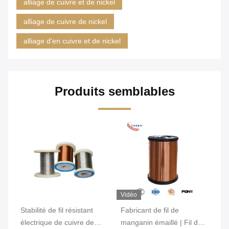
alliage de cuivre et de nickel
alliage de cuivre de nickel
alliage d'en cuivre et de nickel
Produits semblables
Vidéo
Vidéo
Vi
Fabricant de fil de
Fil en alliage nickel-titane
ba
manganin émaillé | Fil de
superélastique avec effet
al