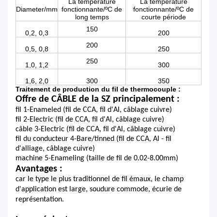
La température
La température
Diameter/mm
fonctionnante/ºC de
fonctionnante/ºC de
long temps
courte période
150
0,2, 0,3
200
200
0,5, 0,8
250
250
1,0, 1,2
300
1,6, 2,0
300
350
Traitement de production du fil de thermocouple :
Offre de CÂBLE de la SZ principalement :
fil 1-Enameled (fil de CCA, fil d'Al, câblage cuivre)
fil 2-Electric (fil de CCA, fil d'Al, câblage cuivre)
câble 3-Electric (fil de CCA, fil d'Al, câblage cuivre)
fil du conducteur 4-Bare/tinned (fil de CCA, Al - fil
d'alliage, câblage cuivre)
machine 5-Enameling (taille de fil de 0.02-8.00mm)
Avantages :
car le type le plus traditionnel de fil émaux, le champ
d'application est large, soudure commode, écurie de
représentation.