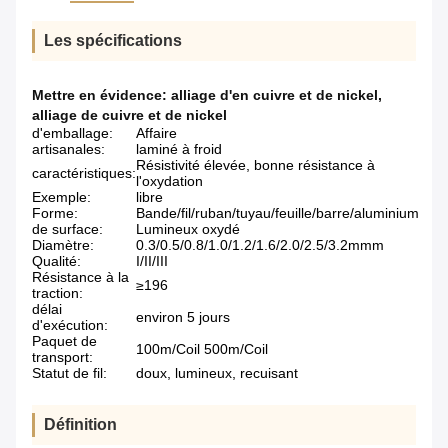
Les spécifications
Mettre en évidence:
alliage d'en cuivre et de nickel
,
alliage de cuivre et de nickel
d'emballage:
Affaire
artisanales:
laminé à froid
Résistivité élevée, bonne résistance à
caractéristiques:
l'oxydation
Exemple:
libre
Forme:
Bande/fil/ruban/tuyau/feuille/barre/aluminium
de surface:
Lumineux oxydé
Diamètre:
0.3/0.5/0.8/1.0/1.2/1.6/2.0/2.5/3.2mmm
Qualité:
I/II/III
Résistance à la
≥196
traction:
délai
environ 5 jours
d'exécution:
Paquet de
100m/Coil 500m/Coil
transport:
Statut de fil:
doux, lumineux, recuisant
Définition