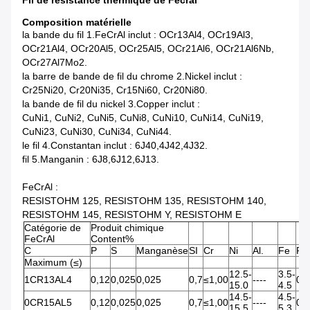
Fil de résistance thermique de Fecral
Composition matérielle
la bande du fil 1.FeCrAl inclut : OCr13Al4, OCr19Al3,
OCr21Al4, OCr20Al5, OCr25Al5, OCr21Al6, OCr21Al6Nb,
OCr27Al7Mo2.
la barre de bande de fil du chrome 2.Nickel inclut :
Cr25Ni20, Cr20Ni35, Cr15Ni60, Cr20Ni80.
la bande de fil du nickel 3.Copper inclut :
CuNi1, CuNi2, CuNi5, CuNi8, CuNi10, CuNi14, CuNi19,
CuNi23, CuNi30, CuNi34, CuNi44.
le fil 4.Constantan inclut : 6J40,4J42,4J32.
fil 5.Manganin : 6J8,6J12,6J13.
FeCrAl :
RESISTOHM 125, RESISTOHM 135, RESISTOHM 140,
RESISTOHM 145, RESISTOHM Y, RESISTOHM E
Catégorie de
Produit chimique
FeCrAl
Content%
C
P
S
Manganèse
SI
Cr
Ni
Al.
Fe
Re
Maximum (≤)
12.5-
3.5-
1CR13AL4
0,12
0,025
0,025
0,7
≤1,00
----
0,1
15.0
4.5
14.5-
4.5-
0CR15AL5
0,12
0,025
0,025
0,7
≤1,00
----
0,1
15.5
5.3