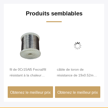
Produits semblables
nce
fil de 0Cr15Al5 Fecral/fil
câble de toron de
La
résistant à la chaleur
résistance de 19x0.52mm
éc
électrique pour le four
Uniforme pour des
fl
éléments de chauffe
th
ix
Obtenez le meilleur prix
Obtenez le meilleur prix
Ob
0C