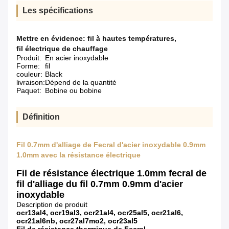
Les spécifications
Mettre en évidence:
fil à hautes températures
,
fil électrique de chauffage
Produit:
En acier inoxydable
Forme:
fil
couleur:
Black
livraison:
Dépend de la quantité
Paquet:
Bobine ou bobine
Définition
Fil 0.7mm d'alliage de Fecral d'acier inoxydable 0.9mm
1.0mm avec la résistance électrique
Fil de résistance électrique 1.0mm fecral de
fil d'alliage du fil 0.7mm 0.9mm d'acier
inoxydable
Description de produit
ocr13al4, ocr19al3, ocr21al4, ocr25al5, ocr21al6,
ocr21al6nb, ocr27al7mo2, ocr23al5