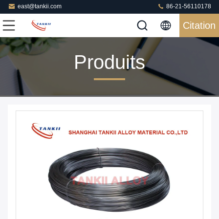
east@tankii.com
86-21-56110178
Citation
Produits