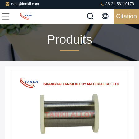
east@tankii.com
86-21-56110178
Citation
Produits