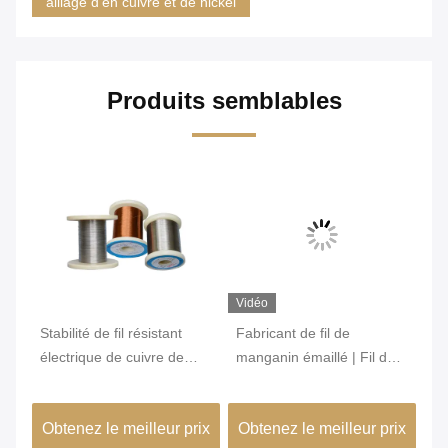
alliage d'en cuivre et de nickel
Produits semblables
Vidéo
Vi
00
Stabilité de fil résistant
Fabricant de fil de
Fi
électrique de cuivre de
manganin émaillé | Fil de
su
manganèse bonne pour la
manganin isolé 6J12 6J8
mé
résistance d'émetteur
6J11 6J13
ap
ix
Obtenez le meilleur prix
Obtenez le meilleur prix
Ob
mé