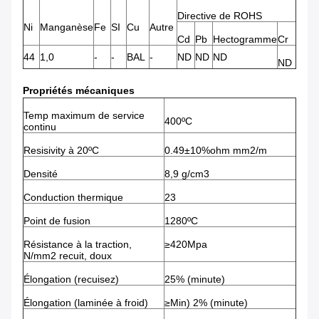
Directive de ROHS
Ni
Manganèse
Fe
SI
Cu
Autre
Cd
Pb
Hectogramme
Cr
44
1,0
-
-
BAL
-
ND
ND
ND
ND
Propriétés mécaniques
Temp maximum de service
400ºC
continu
Resisivity à 20ºC
0.49±10%ohm mm2/m
Densité
8,9 g/cm3
Conduction thermique
23
Point de fusion
1280ºC
Résistance à la traction,
≥420Mpa
N/mm2 recuit, doux
Élongation (recuisez)
25% (minute)
Élongation (laminée à froid)
≥Min) 2% (minute)