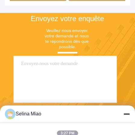
Envoyez votre enquête
Veuillez nous envoyer 
votre demande et nous 
te répondrons dès que 
possible.
Selina Miao
Envoyez
3:27 PM