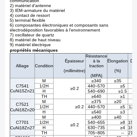
communication
2) matériel d'antenne
3) IEM-armature du matériel
4) contact de ressort
5) terminal flexible
6) composantes électroniques et composants sans
électrodéposition favorables à l'environnement
7) oscillateur de quartz
8) matériel de haut niveau
9) matériel électrique
propriétés mécaniques
Résistance
Épaisseur
à la
Élongation
Dur
Alliage
Condition
traction
(millimètre)
(%)
(H
(MPA)
M
≥340
≥35
C7541
1/2H
440~570
≥5
≥0.2
CuNi15Zn21
H
540~690
≥1.5
TH
≥640
≥1
M
≥375
≥20
C7521
1/2H
≥0.2
440~570
≥5
120
CuNi18Zn20
H
≥540
≥3
≥1
M
≥400
≥40
-
C7701
1/2H
540~655
≥8
150
≥0.2
H
630~735
≥4
180
CuNi18Zn27
TH
705~805
--
210