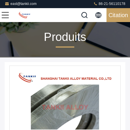
east@tankii.com
86-21-56110178
Citation
Produits