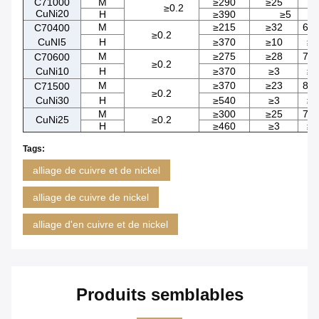
C71000
M
≥290
≥25
≥0.2
CuNi20
H
≥390
≥5
M
≥215
≥32
65-
C70400
≥0.2
CuNI5
H
≥370
≥10
≥1
M
≥275
≥28
75-
C70600
≥0.2
CuNi10
H
≥370
≥3
≥1
M
≥370
≥23
85-
C71500
≥0.2
CuNi30
H
≥540
≥3
≥1
M
≥300
≥25
75-
CuNi25
≥0.2
H
≥460
≥3
≥1
Tags:
alliage de cuivre et de nickel
alliage de cuivre de nickel
alliage d'en cuivre et de nickel
Produits semblables