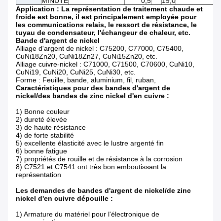
MINUTE
0,5
19,0
Application : La représentation de traitement chaude et
froide est bonne, il est principalement employée pour
les communications relais, le ressort de résistance, le
tuyau de condensateur, l'échangeur de chaleur, etc.
Bande d'argent de nickel
Alliage d'argent de nickel : C75200, C77000, C75400,
CuNi18Zn20, CuNi18Zn27, CuNi15Zn20, etc.
Alliage cuivre-nickel : C71000, C71500, C70600, CuNi10,
CuNi19, CuNi20, CuNi25, CuNi30, etc.
Forme : Feuille, bande, aluminium, fil, ruban,
Caractéristiques pour des bandes d'argent de
nickel/des bandes de zinc nickel d'en cuivre :
1) Bonne couleur
2) dureté élevée
3) de haute résistance
4) de forte stabilité
5) excellente élasticité avec le lustre argenté fin
6) bonne fatigue
7) propriétés de rouille et de résistance à la corrosion
8) C7521 et C7541 ont très bon emboutissant la
représentation
Les demandes de bandes d'argent de nickel/de zinc
nickel d'en cuivre dépouille :
1) Armature du matériel pour l'électronique de