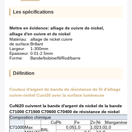
Les spécifications
Mettre en évidence:
alliage de cuivre de nickel
,
alliage d'en cuivre et de nickel
Matériau:
alliage de nickel cuivre
de surface:
Brillant
Largeur:
1-300mm
Epaisseur:
0.01-2.5mm
Forme:
Bande/bobine/fil/Rod/barre
Définition
Couleur d'argent de bande de résistance de fil d'alliage
cuivre-nickel Cuni20 avec la surface lumineuse
CuNi20 cuivrent la bande d'argent de nickel de la bande
C71000 C71500 C70600 C70400 de résistance de nickel
Composition chimique
Cu
Pb
Fe
Zn
Ni
Manganèse
C71000
Max
0,05
1,0
1,0
23,0
1,0
BAL.