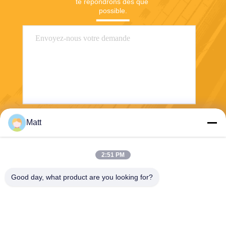
te répondrons dès que 
possible.
Matt
Envoyez
2:51 PM
Good day, what product are you looking for?
Shanghai Tankii Alloy Material Co.,Ltd
east@tankii.com