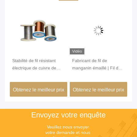
Vidéo
Vi
00
Stabilité de fil résistant
Fabricant de fil de
Fi
électrique de cuivre de
manganin émaillé | Fil de
su
manganèse bonne pour la
manganin isolé 6J12 6J8
mé
résistance d'émetteur
6J11 6J13
ap
ix
Obtenez le meilleur prix
Obtenez le meilleur prix
Ob
mé
Envoyez votre enquête
Veuillez nous envoyer 
votre demande et nous 