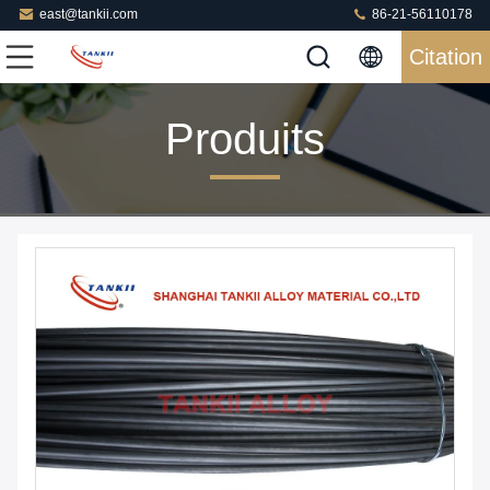
east@tankii.com
86-21-56110178
Citation
Produits