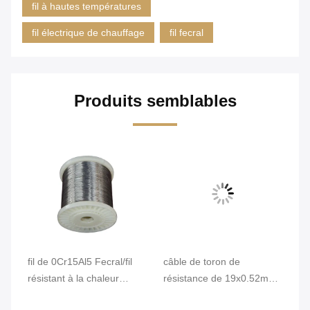
fil à hautes températures
fil électrique de chauffage
fil fecral
Produits semblables
nce
fil de 0Cr15Al5 Fecral/fil
câble de toron de
La
résistant à la chaleur
résistance de 19x0.52mm
éc
électrique pour le four
Uniforme pour des
fl