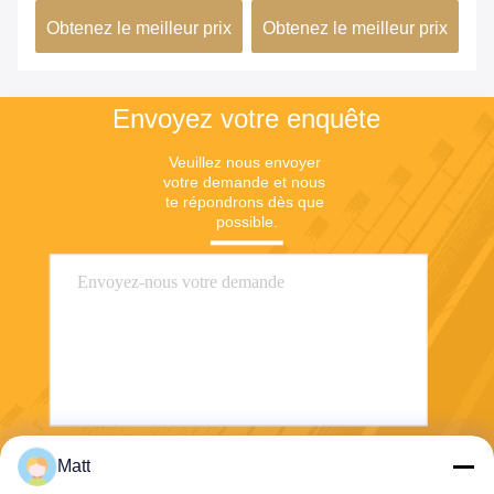
éléments de chauffe
th
ix
Obtenez le meilleur prix
Obtenez le meilleur prix
Ob
0C
Envoyez votre enquête
Veuillez nous envoyer 
votre demande et nous 
te répondrons dès que 
possible.
Matt
Envoyez