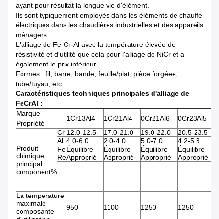
ayant pour résultat la longue vie d'élément.
Ils sont typiquement employés dans les éléments de chauffe
électriques dans les chaudières industrielles et des appareils
ménagers.
L'alliage de Fe-Cr-Al avec la température élevée de
résistivité et d'utilité que cela pour l'alliage de NiCr et a
également le prix inférieur.
Formes : fil, barre, bande, feuille/plat, pièce forgéee,
tube/tuyau, etc.
Caractéristiques techniques principales d'alliage de
FeCrAl :
Marque
1Cr13Al4
1Cr21Al4
0Cr21Al6
0Cr23Al5
0
Propriété
Cr
12.0-12.5
17.0-21.0
19.0-22.0
20.5-23.5
2
Al
4.0-6.0
2.0-4.0
5.0-7.0
4.2-5.3
4
Produit
Fe
Équilibre
Équilibre
Équilibre
Équilibre
É
chimique
Re
Approprié
Approprié
Approprié
Approprié
A
principal
component%
La température
maximale
950
1100
1250
1250
1
composante