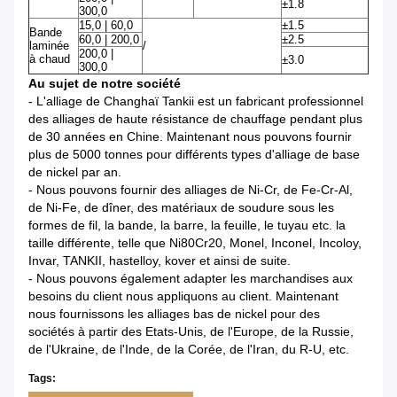
±1.8
300,0
15,0 | 60,0
±1.5
Bande
60,0 | 200,0
±2.5
laminée
/
200,0 |
à chaud
±3.0
300,0
Au sujet de notre société
-
L'alliage de Changhaï Tankii est un fabricant professionnel
des alliages de haute résistance de chauffage pendant plus
de 30 années en Chine. Maintenant nous pouvons fournir
plus de 5000 tonnes pour différents types d'alliage de base
de nickel par an.
-
Nous pouvons fournir des alliages de Ni-Cr, de Fe-Cr-Al,
de Ni-Fe, de dîner, des matériaux de soudure sous les
formes de fil, la bande, la barre, la feuille, le tuyau etc. la
taille différente, telle que Ni80Cr20, Monel, Inconel, Incoloy,
Invar, TANKII, hastelloy, kover et ainsi de suite.
-
Nous pouvons également adapter les marchandises aux
besoins du client nous appliquons au client. Maintenant
nous fournissons les alliages bas de nickel pour des
sociétés à partir des Etats-Unis, de l'Europe, de la Russie,
de l'Ukraine, de l'Inde, de la Corée, de l'Iran, du R-U, etc.
Tags: