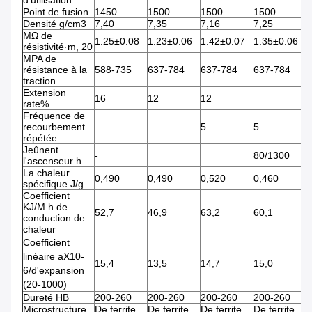
d'utilisation
Point de fusion
1450
1500
1500
1500
1
Densité g/cm3
7,40
7,35
7,16
7,25
7
ΜΩ de
1.25±0.08
1.23±0.06
1.42±0.07
1.35±0.06
1
résistivité·m, 20
MPA de
résistance à la
588-735
637-784
637-784
637-784
6
traction
Extension
16
12
12
1
rate%
Fréquence de
recourbement
5
5
5
répétée
Jeûnent
-
80/1300
8
l'ascenseur h
La chaleur
0,490
0,490
0,520
0,460
0
spécifique J/g.
Coefficient
KJ/M.h de
52,7
46,9
63,2
60,1
4
conduction de
chaleur
Coefficient
linéaire aX10-
15,4
13,5
14,7
15,0
1
6/d'expansion
(20-1000)
Dureté HB
200-260
200-260
200-260
200-260
2
Microstructure
De ferrite
De ferrite
De ferrite
De ferrite
D