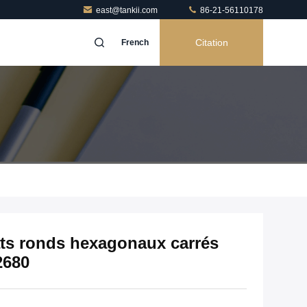
east@tankii.com
86-21-56110178
Citation
French
ts ronds hexagonaux carrés
2680