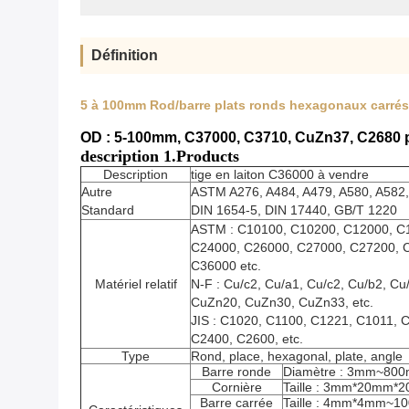
Définition
5 à 100mm Rod/barre plats ronds hexagonaux carré
OD : 5-100mm, C37000, C3710, CuZn37, C2680 p
description 1.Products
Description
tige en laiton C36000 à vendre
Autre
ASTM A276, A484, A479, A580, A582,
Standard
DIN 1654-5, DIN 17440, GB/T 1220
ASTM : C10100, C10200, C12000, C
C24000, C26000, C27000, C27200, 
C36000 etc.
Matériel relatif
N-F : Cu/c2, Cu/a1, Cu/c2, Cu/b2, 
CuZn20, CuZn30, CuZn33, etc.
JIS : C1020, C1100, C1221, C1011,
C2400, C2600, etc.
Type
Rond, place, hexagonal, plate, angle
Barre ronde
Diamètre : 3mm~80
Cornière
Taille : 3mm*20m
Barre carrée
Taille : 4mm*4mm~