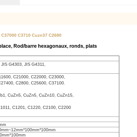
s C37000 C3710 Cuzn37 C2680
lace, Rod/barre hexagonaux, ronds, plats
 JIS G4303, JIS G4311,
11600, C21000, C22000, C23000,
C27400, C2800, C25600, C37100.
Cu/b1, CuZn5, CuZn5, CuZn10, CuZn15,
 C1011, C1201, C1220, C2100, C2200
0mm
m*20mm~12mm*100mm*100mm
100mm*100mm