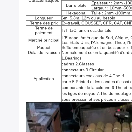
Caractéristiques
Épaisseur : 2mm~1
Barre plate
Largeur : 10mm~50
Hexagonal
Taille : 2mm~100mm
Longueur
6m, 5.8m, 12m ou au besoin
Terme des prix
Ex-travail, GOUSSET, CFR, CAF, CN
Terme de
T/T, L/C, union occidentale
paiement
L'Europe, Amérique du Sud, Afrique,
Marché principal
Les Etats-Unis, l'Allemagne, l'Inde, l'I
Paquet
Boîte empaquetée et en bois pour le fo
Délai de livraison
Normalement selon la quantité d'ordr
1.Bearings
cadres 2.Glasses
connecteurs 3.Circular
connecteurs coaxiaux de 4.The rf
Application
carte 5.Printed et les sondes d'essai 
composants de la colonne 6.The et out
les tiges de noyau 7.The du moulage 
sous pression et ses pièces incluses