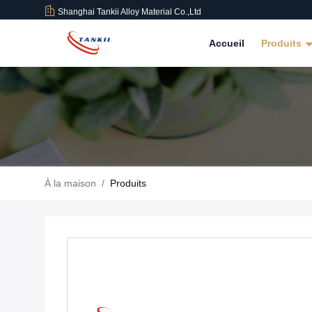
Shanghai Tankii Alloy Material Co.,Ltd
Accueil
Produits
À la maison
/
Produits