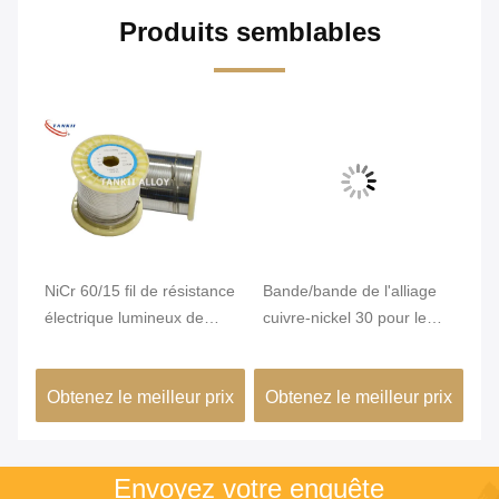
Produits semblables
Vi
NiCr 60/15 fil de résistance
Bande/bande de l'alliage
Él
électrique lumineux de
cuivre-nickel 30 pour le
él
r
nichrome pour l'appareil
chauffage de résistance
ré
n
de chauffage de ptc
te
ix
Obtenez le meilleur prix
Obtenez le meilleur prix
Ob
ré
lo
le
Envoyez votre enquête