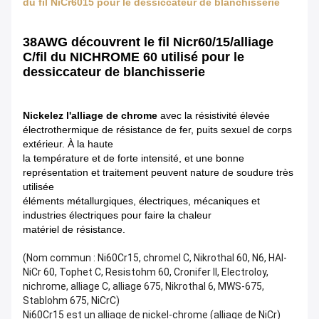
du fil NiCr6015 pour le dessiccateur de blanchisserie
38AWG découvrent le fil Nicr60/15/alliage
C/fil du NICHROME 60 utilisé pour le
dessiccateur de blanchisserie
Nickelez l'alliage de chrome
avec la résistivité élevée
électrothermique de résistance de fer, puits sexuel de corps
extérieur. À la haute
la température et de forte intensité, et une bonne
représentation et traitement peuvent nature de soudure très
utilisée
éléments métallurgiques, électriques, mécaniques et
industries électriques pour faire la chaleur
matériel de résistance.
(Nom commun : Ni60Cr15, chromel C, Nikrothal 60, N6, HAI-
NiCr 60, Tophet C, Resistohm 60, Cronifer II, Electroloy,
nichrome, alliage C, alliage 675, Nikrothal 6, MWS-675,
Stablohm 675, NiCrC)
Ni60Cr15 est un alliage de nickel-chrome (alliage de NiCr)