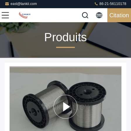
east@tankii.com
86-21-56110178
Citation
Produits