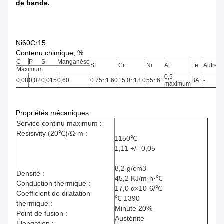
de bande.
Ni60Cr15
Contenu chimique, %
C
P
S
Manganèse
SI
Cr
Ni
Al
Fe
Autre
Maximum
0,5
0,08
0,02
0,015
0,60
0.75~1.60
15.0~18.0
55~61
BAL
-
maximum
Propriétés mécaniques
Service continu maximum :
Resisivity (20℃)/Ω·m :
1150℃
1,11 +/--0,05
8,2 g/cm3
Densité :
45,2 KJ/m·h·℃
Conduction thermique :
17,0 α×10-6/℃
Coefficient de dilatation
℃ 1390
thermique :
Minute 20%
Point de fusion :
Austénite
Élongation :