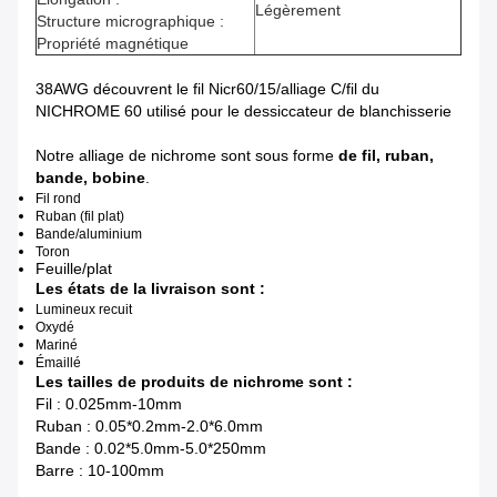
Légèrement
Structure micrographique :
Propriété magnétique
38AWG découvrent le fil Nicr60/15/alliage C/fil du
NICHROME 60 utilisé pour le dessiccateur de blanchisserie
Notre alliage de nichrome sont sous forme
de fil, ruban,
bande, bobine
.
Fil rond
Ruban (fil plat)
Bande/aluminium
Toron
Feuille/plat
Les états de la livraison sont :
Lumineux recuit
Oxydé
Mariné
Émaillé
Les tailles de produits de nichrome sont :
Fil : 0.025mm-10mm
Ruban : 0.05*0.2mm-2.0*6.0mm
Bande : 0.02*5.0mm-5.0*250mm
Barre : 10-100mm